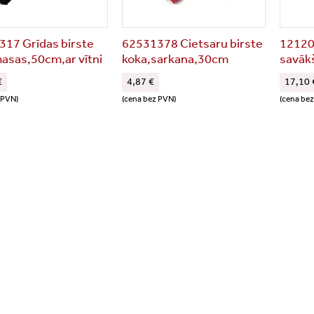
17 Grīdas birste
62531378 Cietsaru birste
12120
asas,50cm,ar vītni
koka,sarkana,30cm
savāk
€
4,87 €
17,10 
 PVN)
(cena bez PVN)
(cena be