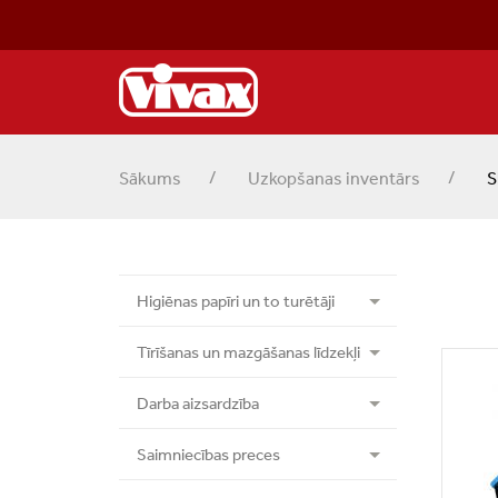
Sākums
Uzkopšanas inventārs
S
Higiēnas papīri un to turētāji
Tīrīšanas un mazgāšanas līdzekļi
Darba aizsardzība
Saimniecības preces