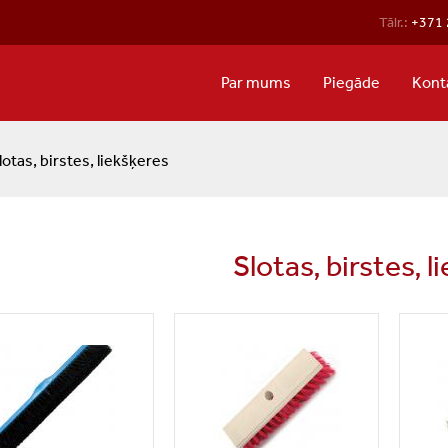
Tālr.:
+371 
Par mums
Piegāde
Kont
lotas, birstes, liekšķeres
Slotas, birstes, l