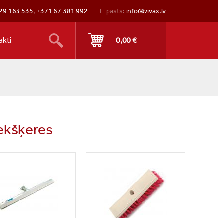
29 163 535
,
+371 67 381 992
E-pasts:
info@vivax.lv
akti
0,00 €
iekšķeres