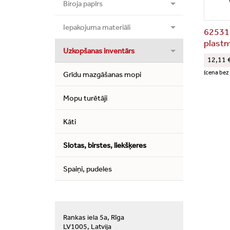
Biroja papīrs
Iepakojuma materiāli
625313
plastm
Uzkopšanas inventārs
12,11 
(cena bez
Grīdu mazgāšanas mopi
Mopu turētāji
Kāti
Slotas, birstes, liekšķeres
Spaiņi, pudeles
Rankas iela 5a, Rīga
LV1005, Latvija