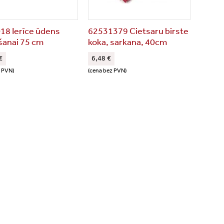
18 Ierīce ūdens
62531379 Cietsaru birste
šanai 75 cm
koka, sarkana, 40cm
€
6,48 €
z PVN)
(cena bez PVN)