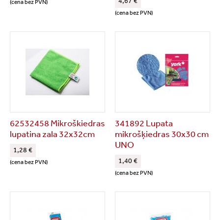
4,67 €
(cena bez PVN)
(cena bez PVN)
62532458 Mikroškiedras
341892 Lupata
lupatina zala 32x32cm
mikrošķiedras 30x30 cm
UNO
1,28 €
1,40 €
(cena bez PVN)
(cena bez PVN)