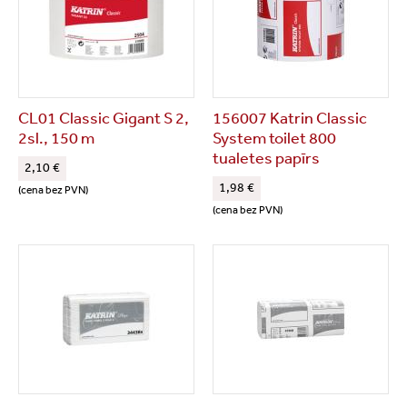
CL01 Classic Gigant S 2,
156007 Katrin Classic
2sl., 150 m
System toilet 800
tualetes papīrs
2,10 €
1,98 €
(cena bez PVN)
(cena bez PVN)