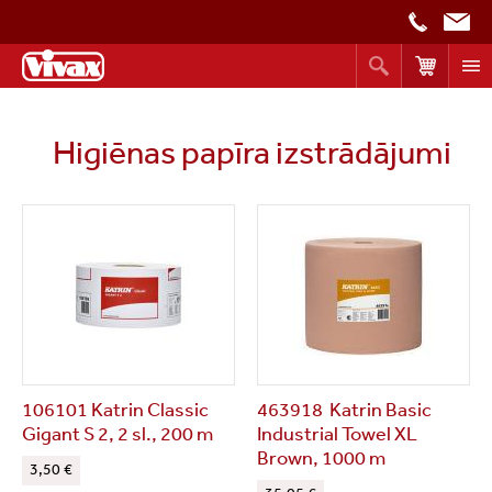
Higiēnas papīra izstrādājumi
106101 Katrin Classic
463918 Katrin Basic
Gigant S 2, 2 sl., 200 m
Industrial Towel XL
Brown, 1000 m
3,50 €