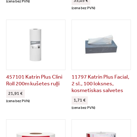
35,05 €
(cena bez PVN)
(cena bez PVN)
457101 Katrin Plus Clini
11797 Katrin Plus Facial,
Roll 200m kušetes ruļļi
2 sl., 100 loksnes,
kosmetiskas salvetes
21,91 €
1,71 €
(cena bez PVN)
(cena bez PVN)