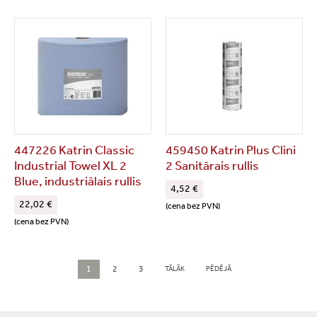
447226 Katrin Classic
459450 Katrin Plus Clini
Industrial Towel XL 2
2 Sanitārais rullis
Blue, industriālais rullis
4,52 €
22,02 €
(cena bez PVN)
(cena bez PVN)
Lapas
1
2
3
TĀLĀK
PĒDĒJĀ