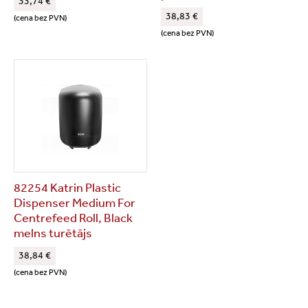
33,74 €
38,83 €
(cena bez PVN)
(cena bez PVN)
82254 Katrin Plastic
Dispenser Medium For
Centrefeed Roll, Black
melns turētājs
38,84 €
(cena bez PVN)