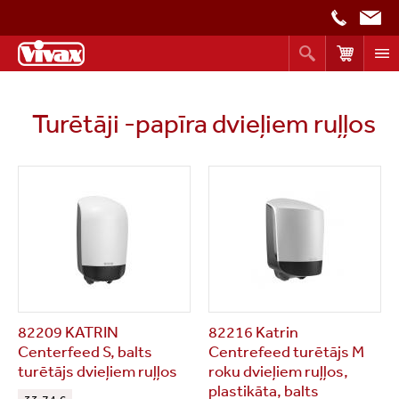
Turētāji -papīra dvieļiem ruļļos
82209 KATRIN
82216 Katrin
Centerfeed S, balts
Centrefeed turētājs M
turētājs dvieļiem ruļļos
roku dvieļiem ruļļos,
plastikāta, balts