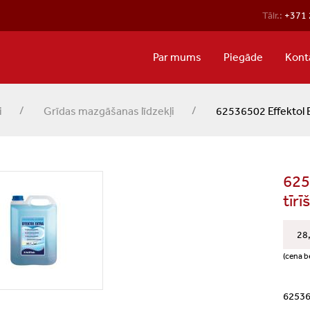
Tālr.:
+371 
Par mums
Piegāde
Kont
i
Grīdas mazgāšanas līdzekļi
62536502 Effektol Ex
625
tīrī
28
(cena b
625365