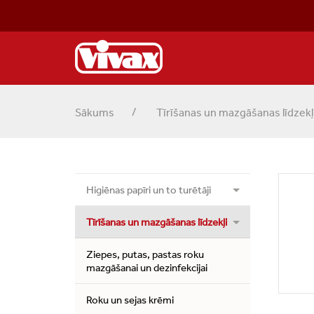
Sākums
Tīrīšanas un mazgāšanas līdzekļ
Higiēnas papīri un to turētāji
Tīrīšanas un mazgāšanas līdzekļi
Ziepes, putas, pastas roku
mazgāšanai un dezinfekcijai
Roku un sejas krēmi