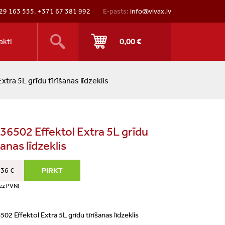
29 163 535
,
+371 67 381 992
E-pasts:
info@vivax.lv
akti
0,00 €
tra 5L grīdu tīrīšanas līdzeklis
36502 Effektol Extra 5L grīdu
šanas līdzeklis
,36 €
ez PVN)
02 Effektol Extra 5L grīdu tīrīšanas līdzeklis