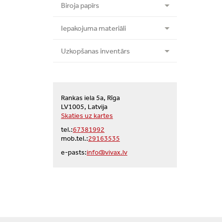
Biroja papīrs
Iepakojuma materiāli
Uzkopšanas inventārs
Rankas iela 5a, Rīga
LV1005, Latvija
Skaties uz kartes
tel.:
67381992
mob.tel.:
29163535
e-pasts:
info@vivax.lv