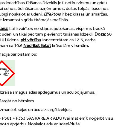
as iedarbības tīrīšanas līdzeklis ļoti netīru virsmu un grīdu
anai cehos, ēdināšanas uzņēmumos, dušas telpās, baseinos
ūpīgi noskalot ar ūdeni.
Effektols
ir bez krāsas un smaržas.
kt izmantots grīdu tīrāmajās mašīnās.
šana:
Lai izvairītos no stipras putošanas, vispirms traukā
et ūdeni un tikai pēc tam pievienot tīrīšanas līdzekli.
Doza:
50
10 l ūdens.
pH vērtība
koncentrātam ca 12.6, darba
mam ca 10.6
Nedrīkst lietot
krāsotām virsmām.
ācija par bīstamību:
Izraisa smagus ādas apdegumus un acu bojājumus..
Sargāt no bērniem.
zmantot sejas un acu aizsarglīdzekļus.
+ P361 + P353 SASKARĒ AR ĀDU (vai matiem): noģērbt visu
rņoto apģērbu. Noskalot ādu ar ūdeni/dušā.