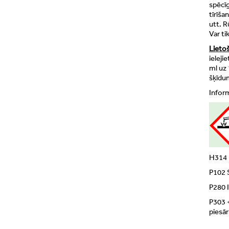
spēcīg
tīrīš
utt. R
Var ti
Lieto
ieleji
ml uz 
šķīdu
Inform
H314 
P102 
P280 I
P303 
piesā