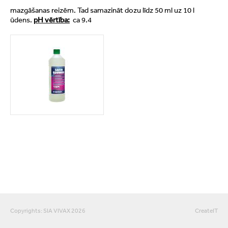
mazgāšanas reizēm. Tad samazināt dozu līdz 50 ml uz 10 l
ūdens.
pH vērtība:
ca 9.4
Copyrights: SIA VIVAX 2026
CreateIT