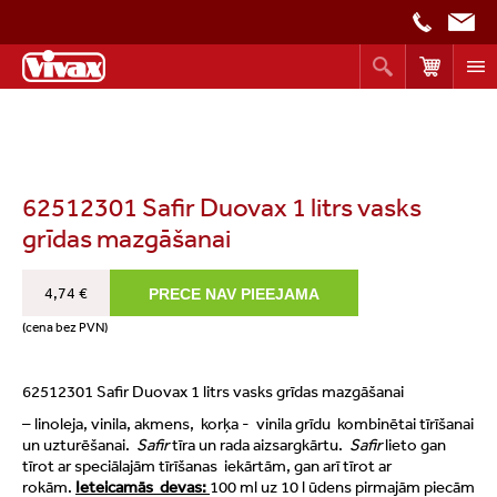
62512301 Safir Duovax 1 litrs vasks
grīdas mazgāšanai
4,74 €
(cena bez PVN)
62512301 Safir Duovax 1 litrs vasks grīdas mazgāšanai
– linoleja, vinila, akmens, korķa - vinila grīdu kombinētai tīrīšanai
un uzturēšanai.
Safir
tīra un rada aizsargkārtu.
Safir
lieto gan
tīrot ar speciālajām tīrīšanas iekārtām, gan arī tīrot ar
rokām.
Ieteicamās devas:
100 ml uz 10 l ūdens pirmajām piecām