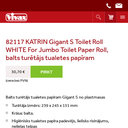
82117 KATRIN Gigant S Toilet Roll
WHITE For Jumbo Toilet Paper Roll,
balts turētājs tualetes papīram
30,70 €
(cena bez PVN)
Balts turētājs tualetes papīram Gigant S no plastmasas
Turētāja izmērs: 239 x 245 x 151 mm
Krāsa: balta.
Higiēnisks tualetes papīra padevējs, lielisks risinājums,
nelielas telpas