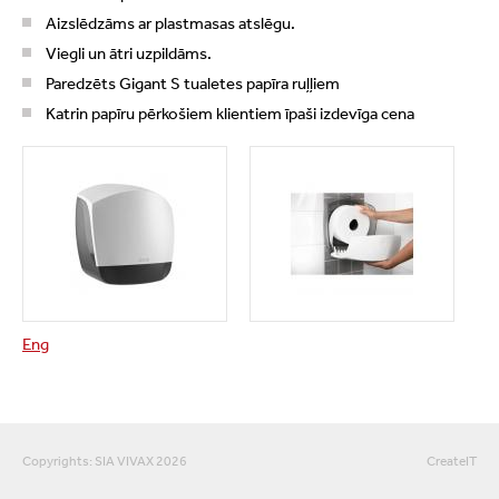
Aizslēdzāms ar plastmasas atslēgu.
Viegli un ātri uzpildāms.
Paredzēts Gigant S tualetes papīra ruļļiem
Katrin papīru pērkošiem klientiem īpaši izdevīga cena
Eng
Copyrights: SIA VIVAX 2026
CreateIT